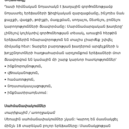
Դասի հիմնական նպատակն է խաղային գործունեությամբ
նպաստել երեխաների ֆիզիկական զարգացմանը, ինչպես նաև
քայլքի, վազքի, թռիչքի, մագլցման, սողալու, նետելու, բռնելու
կարողությունների ձևավորմանը: Մարմնամարզական խաղերը՝
լինելով կոլեկտիվ գործունեության տեսակ, առաջին հերթին
երեխաներին հնարավորություն են տալիս լիարժեք շփվել
միմյանց հետ: Տարբեր բարդության խաղերում արգելքների և
խոչընդոտների հաղթահարման արդյունքում երեխաների մոտ
ձևավորվում են կամային մի շարք կարևոր հատկություններ՝
• ինքնուրույնություն,
• վճռականություն,
• համառություն,
• նպատակասլացություն,
• ինքնատիրապետում։
Սահմանափակումներ
տարիքային
/
առողջական
Սեռային սահմանափակումներ չկան: Կարող են մասնակցել
մինչև 18 տարեկան բոլոր երեխաները: Մասնակցության