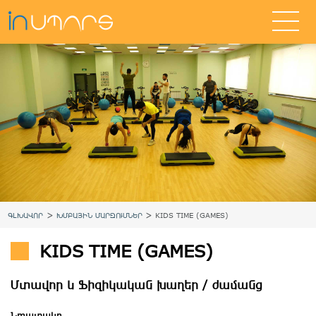
>
>
ԳԼԽԱՎՈՐ
ԽՄԲԱՅԻՆ ՄԱՐԶՈՒՄՆԵՐ
KIDS TIME (GAMES)
KIDS TIME (GAMES)
Մտավոր և Ֆիզիկական խաղեր / ժամանց
Նպատակը