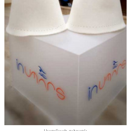
Սաունայի գլխարկ