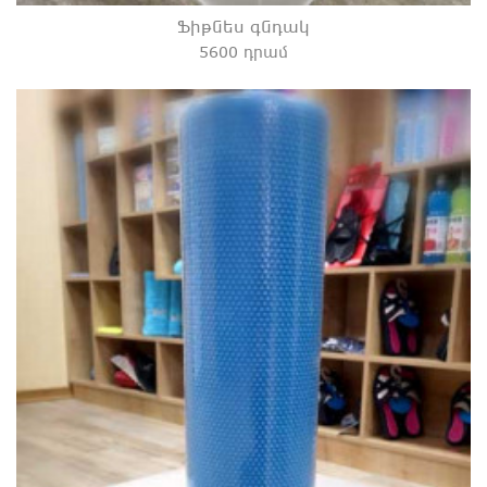
Ֆիթնես գնդակ
5600 դրամ