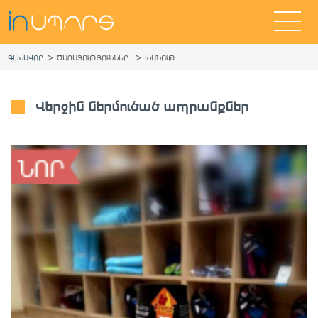
>
>
ԳԼԽԱՎՈՐ
ԾԱՌԱՅՈՒԹՅՈՒՆՆԵՐ
ԽԱՆՈՒԹ
Վերջին ներմուծած ապրանքներ