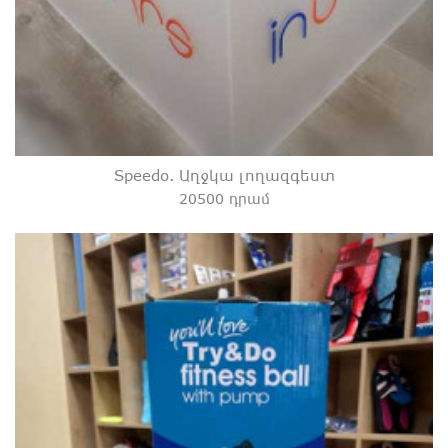
Speedo. Աղջկա լողազգեստ
20500 դրամ