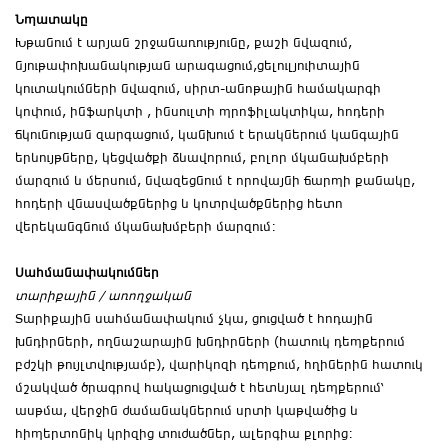
Նպատակը
Խթանում է արյան շրջանառությունը, քաշի նվազում,
նյութափոխանակության արագացում,ցելուլյուիտային
կուտակումների նվազում, սիրտ-անոթային համակարգի
կոփում, ինֆարկտի , ինսուլտի պրոֆիլակտիկա, հոդերի
ճկունության զարգացում, կանխում է երակներում կանգային
երևույթները, կեցվածքի ձևավորում, բոլոր մկանախմբերի
մարզում և մերսում, նվազեցնում է որովայնի ճարպի քանակը,
հոդերի վնասվածքներից և կոտրվածքներից հետո
վերեկանգնում մկանախմբերի մարզում։
Սահմանափակումներ
տարիքային
/
առողջական
Տարիքային սահմանափակում չկա, ցուցված է հոդային
խնդիրների, ողնաշարային խնդիրների (հատուկ դեպքերում
բժշկի թույլտվությամբ), վարիկոզի դեպքում, հղիներին հատուկ
մշակված ծրագրով հակացուցված է հետևյալ դեպքերում՝
ասթմա, վերջին ժամանակներում սրտի կաթվածից և
հիպերտոնիկ կրիզից տուժածներ, ալերգիա քլորից։