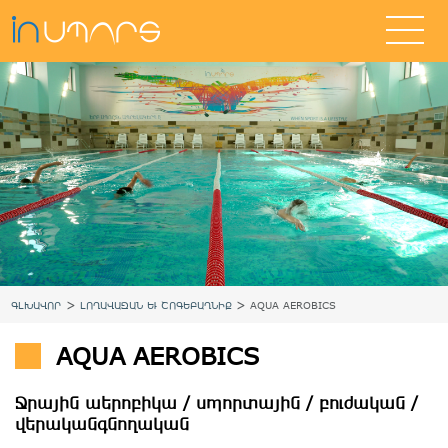
>
>
ԳԼԽԱՎՈՐ
ԼՈՂԱՎԱԶԱՆ ԵՒ ՇՈԳԵԲԱՂՆԻՔ
AQUA AEROBICS
AQUA AEROBICS
Ջրային աերոբիկա / սպորտային / բուժական /
վերականգնողական